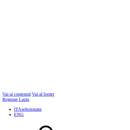
Vai ai contenuti
Vai al footer
Regione Lazio
ITA
selezionata
ENG