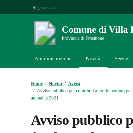
Vai ai contenuti
Vai al footer
Regione Lazio
Comune di Villa 
Provincia di Frosinone
Amministrazione
Novità
Servizi
Contenuti in evidenza
Home
/
Novità
/
Avvisi
/
Avviso pubblico per contributi a fondo perduto per 
annualità 2021
Avviso pubblico p