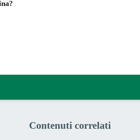
ina?
a 5 stelle su 5
a 4 stelle su 5
a 3 stelle su 5
a 2 stelle su 5
a 1 stelle su 5
Contenuti correlati