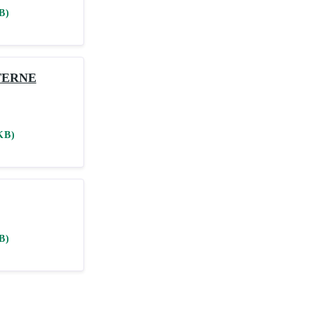
B)
TERNE
KB)
B)