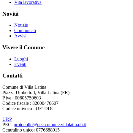
Vita lavorativa
Novità
Notizie
Comunicati
Avvisi
Vivere il Comune
Luoghi
Eventi
Contatti
Comune di Villa Latina
Piazza Umberto I, Villa Latina (FR)
P.iva : 00605750603
Codice fiscale : 82000470607
Codice univoco : UF1DDG
URP
PEC:
protocollo@pec.comune.villalatina.fr.it
Centralino unico: 0776688015