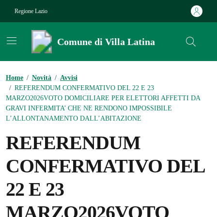
Vai ai contenuti
Vai al footer
Regione Lazio
Comune di Villa Latina
Contenuti in evidenza
Home
/
Novità
/
Avvisi
/
REFERENDUM CONFERMATIVO DEL 22 E 23
MARZO2026VOTO DOMICILIARE PER ELETTORI AFFETTI DA
GRAVI INFERMITA’ CHE NE RENDONO IMPOSSIBILE
L’ALLONTANAMENTO DALL’ABITAZIONE
REFERENDUM
CONFERMATIVO DEL
22 E 23
MARZO2026VOTO