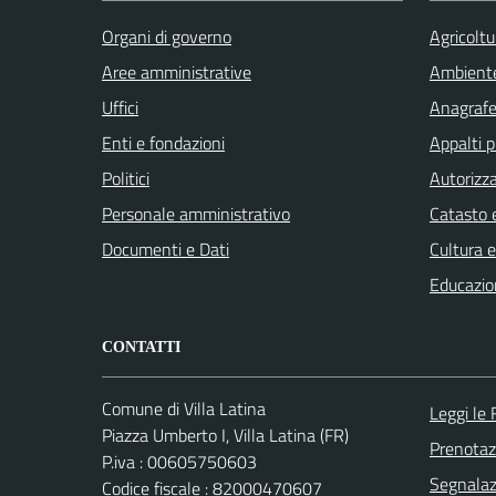
Organi di governo
Agricoltu
Aree amministrative
Ambient
Uffici
Anagrafe 
Enti e fondazioni
Appalti p
Politici
Autorizza
Personale amministrativo
Catasto e
Documenti e Dati
Cultura 
Educazio
CONTATTI
Comune di Villa Latina
Leggi le
Piazza Umberto I, Villa Latina (FR)
Prenota
P.iva : 00605750603
Segnalazi
Codice fiscale : 82000470607