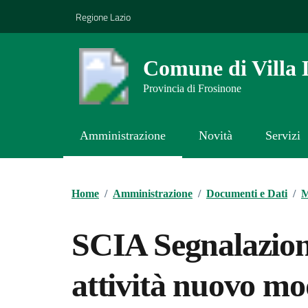
Vai ai contenuti
Vai al footer
Regione Lazio
Comune di Villa 
Provincia di Frosinone
Amministrazione
Novità
Servizi
Contenuti in evidenza
Home
/
Amministrazione
/
Documenti e Dati
/
M
SCIA Segnalazione
attività nuovo m