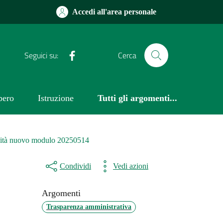
Accedi all'area personale
Facebook
Seguici su:
Cerca
bero
Istruzione
Tutti gli argomenti...
tività nuovo modulo 20250514
Condividi
Vedi azioni
Argomenti
Trasparenza amministrativa