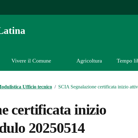
Latina
Vivere il Comune
Agricoltura
Tempo li
odulistica Ufficio tecnico
/
SCIA Segnalazione certificata inizio at
 certificata inizio
odulo 20250514