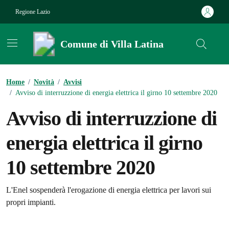
Vai ai contenuti
Vai al footer
Regione Lazio
Comune di Villa Latina
Contenuti in evidenza
Home
/
Novità
/
Avvisi
/
Avviso di interruzzione di energia elettrica il girno 10 settembre 2020
Avviso di interruzzione di
energia elettrica il girno
10 settembre 2020
Dettagli della notizia
L'Enel sospenderà l'erogazione di energia elettrica per lavori sui
propri impianti.