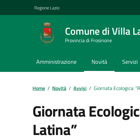
Vai ai contenuti
Vai al footer
Regione Lazio
Comune di Villa L
Provincia di Frosinone
Amministrazione
Novità
Servizi
Contenuti in evidenza
Home
/
Novità
/
Avvisi
/
Giornata Ecologica: “R
Giornata Ecologic
Latina”