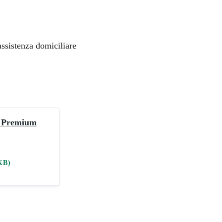
sistenza domiciliare
e Premium
KB)