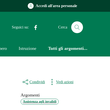
Accedi all'area personale
Facebook
Seguici su:
Cerca
bero
Istruzione
Tutti gli argomenti...
Condividi
Vedi azioni
Argomenti
Assistenza agli invalidi