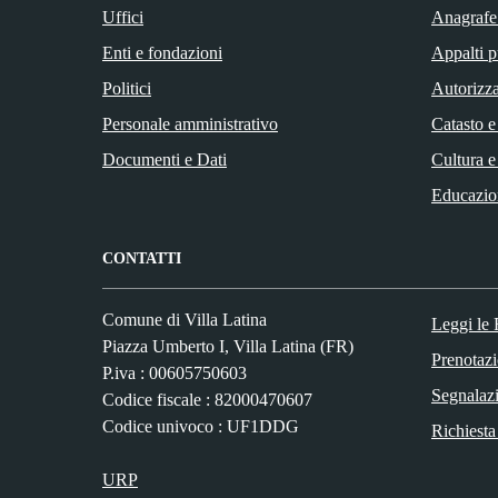
Uffici
Anagrafe 
Enti e fondazioni
Appalti p
Politici
Autorizza
Personale amministrativo
Catasto e
Documenti e Dati
Cultura e
Educazio
CONTATTI
Comune di Villa Latina
Leggi le
Piazza Umberto I, Villa Latina (FR)
Prenotaz
P.iva : 00605750603
Segnalazi
Codice fiscale : 82000470607
Codice univoco : UF1DDG
Richiesta
URP