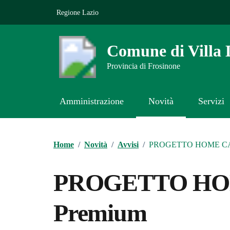
Vai ai contenuti
Vai al footer
Regione Lazio
Comune di Villa 
Provincia di Frosinone
Amministrazione
Novità
Servizi
Contenuti in evidenza
Home
/
Novità
/
Avvisi
/
PROGETTO HOME CA
PROGETTO HO
Premium