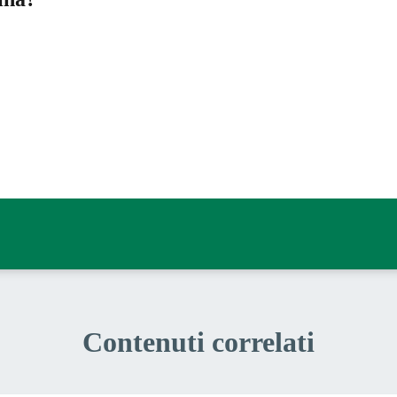
a 5 stelle su 5
a 4 stelle su 5
a 3 stelle su 5
a 2 stelle su 5
a 1 stelle su 5
Contenuti correlati