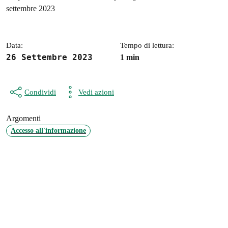
Dettagli della notizia
settembre 2023
Data:
Tempo di lettura:
26 Settembre 2023
1 min
Condividi
Vedi azioni
Argomenti
Accesso all'informazione