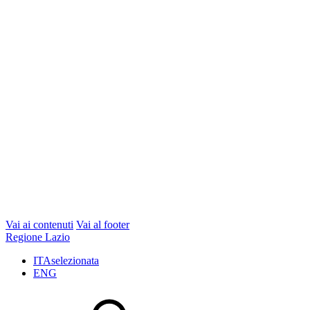
Vai ai contenuti
Vai al footer
Regione Lazio
ITA
selezionata
ENG