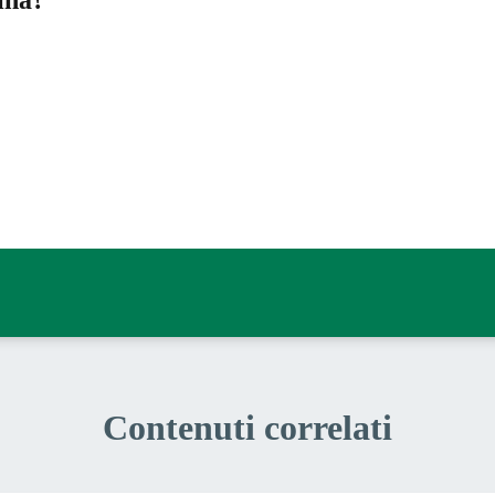
ina?
a 5 stelle su 5
a 4 stelle su 5
a 3 stelle su 5
a 2 stelle su 5
a 1 stelle su 5
Contenuti correlati