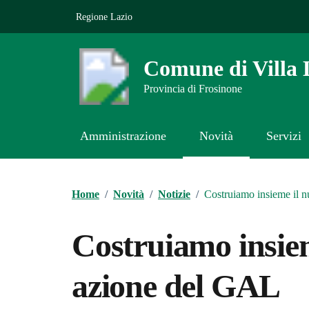
Vai ai contenuti
Vai al footer
Regione Lazio
Comune di Villa 
Provincia di Frosinone
Amministrazione
Novità
Servizi
Contenuti in evidenza
Home
/
Novità
/
Notizie
/
Costruiamo insieme il 
Costruiamo insiem
azione del GAL