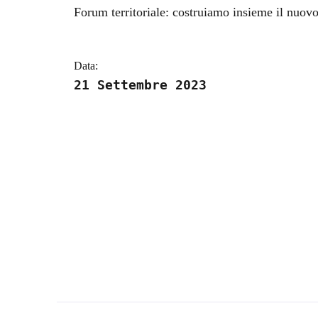
Dettagli della notizi
Forum territoriale: costruiamo insieme il nuov
Data:
21 Settembre 2023