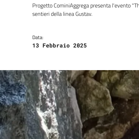
Dettagli della notizi
Progetto CominiAggrega presenta l'evento "The
sentieri della linea Gustav.
Data:
13 Febbraio 2025