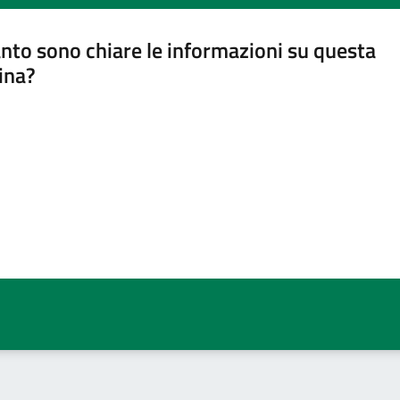
nto sono chiare le informazioni su questa
ina?
a 5 stelle su 5
a 4 stelle su 5
a 3 stelle su 5
a 2 stelle su 5
a 1 stelle su 5