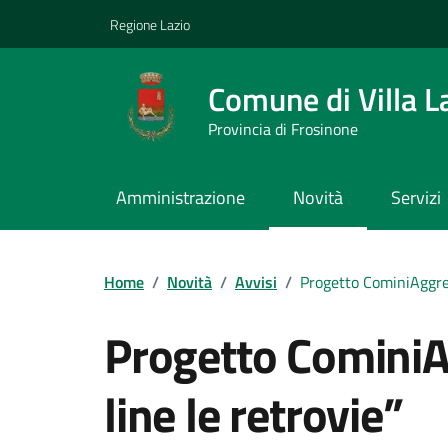
Vai ai contenuti
Vai al footer
Regione Lazio
Comune di Villa L
Provincia di Frosinone
Amministrazione
Novità
Servizi
Contenuti in evidenza
Home
/
Novità
/
Avvisi
/
Progetto CominiAggreg
Progetto Comini
line le retrovie”