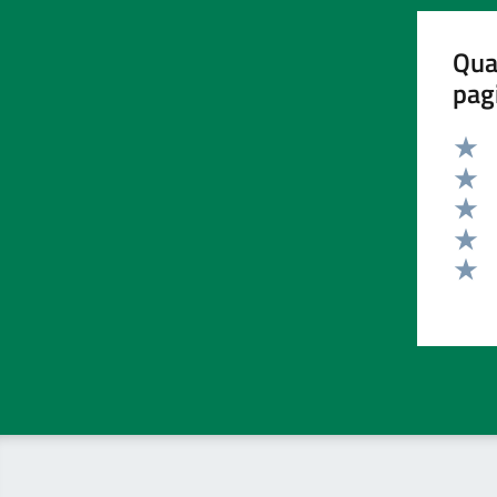
Qua
pag
Valut
Valut
Valut
Valut
Valut