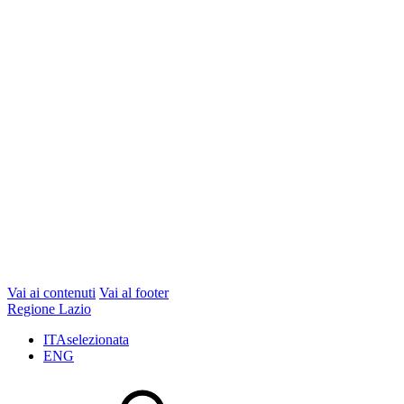
Vai ai contenuti
Vai al footer
Regione Lazio
ITA
selezionata
ENG